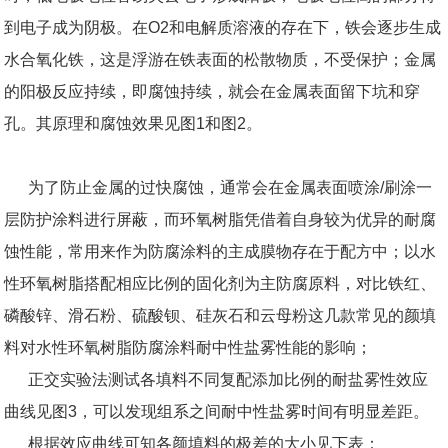
到电子成为阴极。在O2和电解质溶液的存在下，铁会逐步生成
水合氧化铁，这是浮游在铁表面的松散物质，不受保护；金属
的阳极反应持续，即腐蚀持续，就会在金属表面留下坑和穿
孔。其原理和腐蚀效果见图1和图2。
为了防止金属的过快腐蚀，通常会在金属表面喷涂/刷涂一
层防护涂料进行屏蔽，而环氧树脂凭借着自身较为优异的耐腐
蚀性能，常用来作为防腐涂料的主成膜物存在于配方中；以水
性环氧树脂搭配相应比例的固化剂为主防腐原料，对比铁红、
磷酸锌、滑石粉、硫酸钡、硅灰石和云母粉这几款常见的颜填
料对水性环氧树脂防腐涂料耐中性盐雾性能的影响；
正交实验法测试各填料不同复配添加比例的耐盐雾性效应
曲线见图3，可以发现组系之间耐中性盐雾时间有明显差距。
根据效应曲线可知各颜填料的极差的大小见下表：