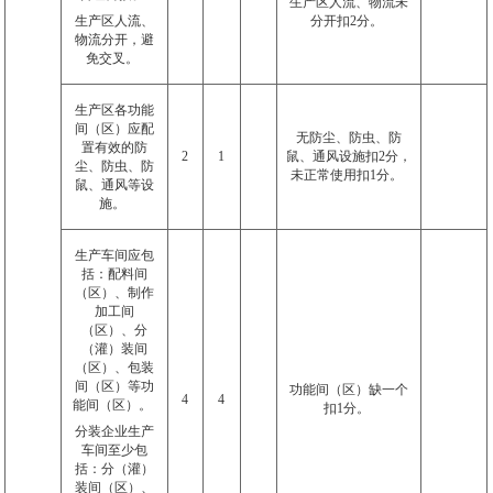
生产区人流、物流未
生产区人流、
分开扣
2
分。
物流分开，避
免交叉。
生产区各功能
间（区）应配
无防尘、防虫、防
置有效的防
2
1
鼠、通风设施扣
2
分，
尘、防虫、防
未正常使用扣
1
分。
鼠、通风等设
施。
生产车间应包
括：配料间
（区）、制作
加工间
（区）、分
（灌）装间
（区）、包装
间（区）等功
功能间（区）缺一个
4
4
能间（区）。
扣
1
分。
分装企业生产
车间至少包
括：分（灌）
装间（区）、