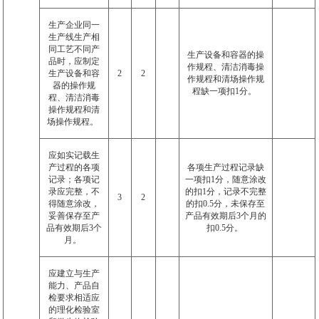
生产企业同一
生产线生产相
同工艺不同产
生产设备和容器的操
品时，应制定
作规程、清洁消毒操
生产设备和容
2
2
作规程和清场操作规
器的操作规
程缺一项扣
1
分。
程、清洁消毒
操作规程和清
场操作规程。
应如实记载生
产过程的各项
各项生产过程记录缺
记录；各项记
一项扣
1
分，随意涂改
录应完整，不
的扣
1
分，记录不完整
3
2
得随意涂改，
的扣
0.5
分，未保存至
妥善保存至产
产品有效期后
3
个月的
品有效期后
3
个
扣
0.5
分。
月。
应建立与生产
能力、产品自
检要求相适应
的理化检验室