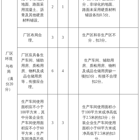
地面、路面采
分，非绿化的地面、
2
1
用混凝土、沥
路面未采用硬质材料
青及其他硬质
铺设各扣
0.5
分。
材料铺设。
厂区布局合
生产区和非生产区不
3
3
理。
分，扣
3
分。
厂区
厂区应具备生
环境
产车间、辅助
生产车间、辅助用
用房、质检用
房、质检用房、物料
与布
房、物料及成
6
4
及成品仓储用房缺一
局
品仓储用房
项扣
3
分，衔接不合理
（满
等，衔接应合
扣
2
分。
分
20
理。
分）
生产车间使用
面积应不小于
生产车间使用面积小
100
平方米，其
于
100
平方米或净高低
中分装企业生
于
2.5
米的扣
3
分；分
产车间使用面
3
3
装企业生产车间使用
积应不小于
60
面积小于
60
平方米或
平方米；生产
净高低于
2.5
米的扣
3
车间净高不低
分。