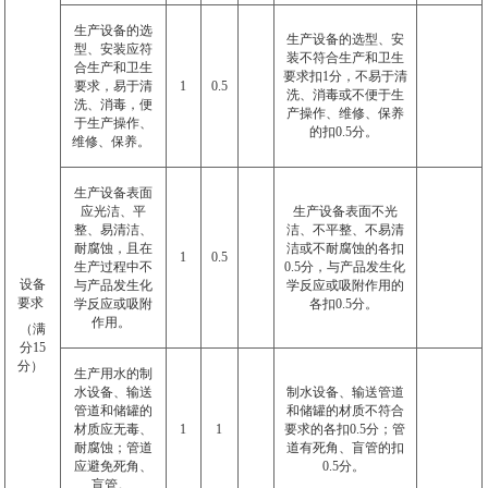
生产设备的选
生产设备的选型、安
型、安装应符
装不符合生产和卫生
合生产和卫生
要求扣
1
分，不易于清
要求，易于清
1
0.5
洗、消毒或不便于生
洗、消毒，便
产操作、维修、保养
于生产操作、
的扣
0.5
分。
维修、保养。
生产设备表面
应光洁、平
生产设备表面不光
整、易清洁、
洁、不平整、不易清
耐腐蚀，且在
洁或不耐腐蚀的各扣
1
0.5
生产过程中不
0.5
分，与产品发生化
设备
与产品发生化
学反应或吸附作用的
要求
学反应或吸附
各扣
0.5
分。
作用。
（满
分
15
分）
生产用水的制
水设备、输送
制水设备、输送管道
管道和储罐的
和储罐的材质不符合
材质应无毒、
1
1
要求的各扣
0.5
分；管
耐腐蚀；管道
道有死角、盲管的扣
应避免死角、
0.5
分。
盲管。