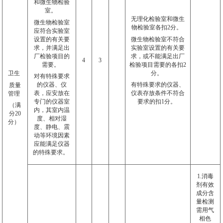
和微生物检验
室。
无理化检验室和微生
微生物检验室
物检验室各扣
2
分。
应符合实验室
设置的有关要
微生物检验室不符合
求，并满足出
实验室设置的有关要
厂检验项目的
求，或不能满足出厂
4
3
需要。
检验项目需要的各扣
2
分。
卫生
对有特殊要求
的仪器、仪
有特殊要求的仪器、
质量
表，应安放在
仪表存放条件不符合
管理
专门的仪器室
要求的扣
1
分。
（满
内，其室内温
分
20
度、相对湿
分）
度、静电、震
动等环境因素
应能满足仪器
的特殊要求。
1.消毒
剂有效
成分含
量检测
需用气
相色