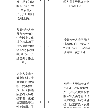
准、规范知识
理人员未经培训合格
的专（兼）职
上岗扣
1
分。
卫生管理人
员，并经培训
合格上岗。
质量检验人员
具有检验相关
中专以上文化
质量检验人员不能提
以及与本职工
供检验相关中专以上
作相适应的检
2
2
文凭的扣
2
分，未经培
验专业知识和
训合格上岗扣
1
分。
实践经验，并
经培训合格上
岗。
从业人员应有
健康证明，患
有活动性肺结
发现一人无健康证明
核、病毒性肝
扣
1
分；现场发现生
炎、肠道传染
产、分装或质量检验
病患者及病原
的从业人员患有活动
携带者、化脓
性肺结核、病毒性肝
性或慢性渗出
1
1
炎、肠道传染病患者
性皮肤病、手