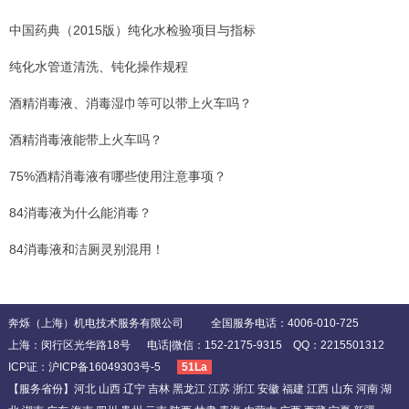
中国药典（2015版）纯化水检验项目与指标
纯化水管道清洗、钝化操作规程
酒精消毒液、消毒湿巾等可以带上火车吗？
酒精消毒液能带上火车吗？
75%酒精消毒液有哪些使用注意事项？
84消毒液为什么能消毒？
84消毒液和洁厕灵别混用！
奔烁（上海）机电技术服务有限公司 全国服务电话：4006-010-725
上海：闵行区光华路18号 电话|微信：152-2175-9315 QQ：2215501312
ICP证：
沪ICP备16049303号-5
51La
【服务省份】河北 山西 辽宁 吉林 黑龙江 江苏 浙江 安徽 福建 江西 山东 河南 湖