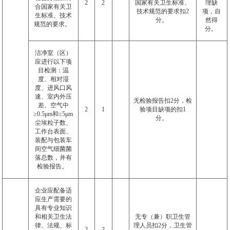
2
2
国家有关卫生标准、
理缺
合国家有关卫
技术规范的要求扣
2
项，自
生标准、技术
分。
然得
规范的要求。
分。
洁净室（区）
应进行以下项
目检测：温
度、相对湿
度、进风口风
速、室内外压
无检验报告扣
2
分，检
差、空气中
2
1
验项目缺项的扣
1
≥
0.5
μ
m
和≥
5
μ
m
分。
尘埃粒子数、
工作台表面、
装配与包装车
间空气细菌菌
落总数，并有
检验报告。
企业应配备适
应生产需要的
具有专业知识
和相关卫生法
无专（兼）职卫生管
律、法规、标
理人员扣
2
分，卫生管
2
2