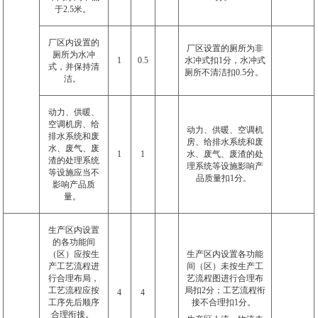
于
2.5
米。
厂区内设置的
厂区设置的厕所为非
厕所为水冲
1
0.5
水冲式扣
1
分，水冲式
式，并保持清
厕所不清洁扣
0.5
分。
洁。
动力、供暖、
空调机房、给
动力、供暖、空调机
排水系统和废
房、给排水系统和废
水、废气、废
1
1
水、废气、废渣的处
渣的处理系统
理系统等设施影响产
等设施应当不
品质量扣
1
分。
影响产品质
量。
生产区内设置
的各功能间
（区）应按生
生产区内设置各功能
产工艺流程进
间（区）未按生产工
行合理布局，
艺流程图进行合理布
工艺流程应按
局扣
2
分；工艺流程衔
4
4
工序先后顺序
接不合理扣
1
分。
合理衔接。