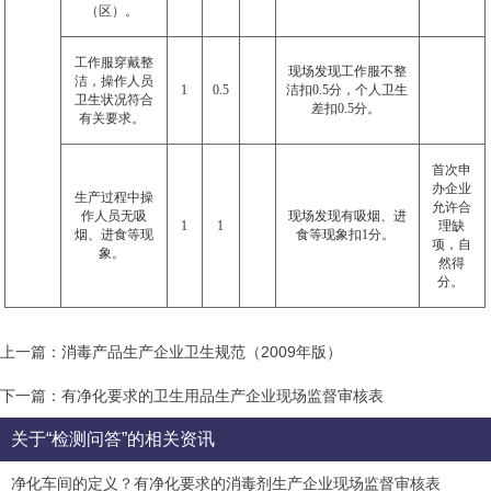
（区）。
工作服穿戴整
现场发现工作服不整
洁，操作人员
1
0.5
洁扣
0.5
分，个人卫生
卫生状况符合
差扣
0.5
分。
有关要求。
首次申
办企业
生产过程中操
允许合
作人员无吸
现场发现有吸烟、进
1
1
理缺
烟、进食等现
食等现象扣
1
分。
项，自
象。
然得
分。
上一篇：消毒产品生产企业卫生规范（2009年版）
下一篇：有净化要求的卫生用品生产企业现场监督审核表
关于“检测问答”的相关资讯
净化车间的定义？有净化要求的消毒剂生产企业现场监督审核表