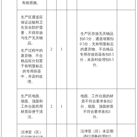
有效措施。
生产区通道应
保证运输和卫
生安全防护需
要，不得存放
生产区存放无关物品
与生产无关物
扣
0.5
分，通道堵塞扣
品。
0.5
分；无有明显标志
2
1
的废弃物、不合格品
生产过程中的
专用存放容器各扣
0.5
废弃物、不合
分，未及时处理扣
0.5
格品应分别置
分。
于有明显标志
的专用容器
中，并及时处
理。
生产区地面、
地面、工作台面的材
墙面、顶面和
质不符合要求各扣
2
工作台面所用
2
1
分，墙面、顶面材质
材质应便于清
不符合要求各扣
1
洁。
分。
洁净室（区）未定期
洁净室（区）
进行消毒处理扣
3