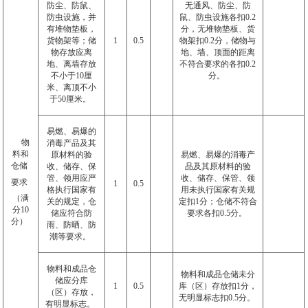
防尘、防鼠、
无通风、防尘、防
防虫设施，并
鼠、防虫设施各扣
0.2
有堆物垫板，
分，无堆物垫板、货
货物架等；储
1
0.5
物架扣
0.2
分，储物与
物存放应离
地、墙、顶面的距离
地、离墙存放
不符合要求的各扣
0.2
不小于
10
厘
分。
米、离顶不小
于
50
厘米。
易燃、易爆的
物
消毒产品及其
料和
原材料的验
易燃、易爆的消毒产
仓储
收、储存、保
品及其原材料的验
管、领用应严
收、储存、保管、领
要求
1
0.5
格执行国家有
用未执行国家有关规
（满
关的规定，仓
定扣
1
分；仓储不符合
分
10
储应符合防
要求各扣
0.5
分。
分）
雨、防晒、防
潮等要求。
物料和成品仓
物料和成品仓储未分
储应分库
1
0.5
库（区）存放扣
1
分，
（区）存放，
无明显标志扣
0.5
分。
有明显标志。