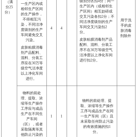
级别分区扣
4
分；同一
（满
一生产区内或
生产区内（或相邻生
分
25
相邻生产区间
产区间）相互妨碍或
分）
的生产操作，
交叉污染各扣
2
分；不
不得相互污
用于洗
同洁净度级别的生产
染，不同洁净
手的皮
车间交叉污染扣
2
4
4
度级别的生产
肤消毒
分。
车间避免交叉
剂除外
皮肤粘膜消毒剂产品
污染。
配料、混料、分装工
皮肤粘膜消毒
序不在
30
万等级空气
剂产品配料、
洁净度以上净化车间
混料、分装工
进行扣
2
分。
序应在
30
万等
级空气洁净度
以上净化车间
进行。
物料的前处
理、提取、浓
物料的前处理、提
缩等生产操作
取、浓缩等生产操作
工序应与成品
工序与成品生产在同
生产在不同生
1
1
一生产车间（区）且
产车间
未采取任何防止污染
（区），或者
的有效措施的扣
1
采取隔离等其
分。
他防止污染的