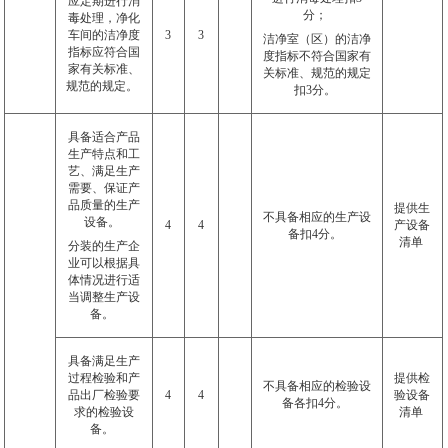
应定期进行消
分；
毒处理，净化
车间的洁净度
3
3
洁净室（区）的洁净
指标应符合国
度指标不符合国家有
家有关标准、
关标准、规范的规定
规范的规定。
扣
3
分。
具备适合产品
生产特点和工
艺、满足生产
需要、保证产
品质量的生产
提供生
不具备相应的生产设
设备。
4
4
产设备
备扣
4
分。
清单
分装的生产企
业可以根据具
体情况进行适
当调整生产设
备。
具备满足生产
过程检验和产
提供检
不具备相应的检验设
品出厂检验要
4
4
验设备
备各扣
4
分。
求的检验设
清单
备。