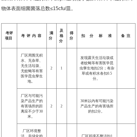
物体表面细菌菌落总数≤15cfu/皿。
及
考评
满
得
考
评
内
容
格
扣
分
标
准
备
注
项目
分
分
分
厂区周围无积
发现露天生活垃圾或
水、无杂草、
者蚊蝇等有害医学昆
无生活垃圾、
2
1
虫孳生地扣
2
分；有杂
无蚊蝇等有害
草或有积水各扣
0.5
医学昆虫孳生
分。
地。
厂区与可能污
染产品生产的
30
米以内有可能污染
有害场所的距
2
2
产品生产的有害场所
离应不少于
30
的扣
2
分。
米。
厂区环境整
洁，非绿化的
厂区环境不整洁扣
1