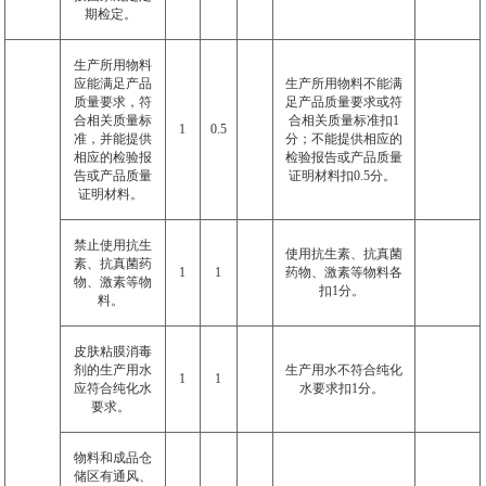
期检定。
生产所用物料
应能满足产品
生产所用物料不能满
质量要求，符
足产品质量要求或符
合相关质量标
合相关质量标准扣
1
1
0.5
准，并能提供
分；不能提供相应的
相应的检验报
检验报告或产品质量
告或产品质量
证明材料扣
0.5
分。
证明材料。
禁止使用抗生
使用抗生素、抗真菌
素、抗真菌药
1
1
药物、激素等物料各
物、激素等物
扣
1
分。
料。
皮肤粘膜消毒
剂的生产用水
生产用水不符合纯化
1
1
应符合纯化水
水要求扣
1
分。
要求。
物料和成品仓
储区有通风、