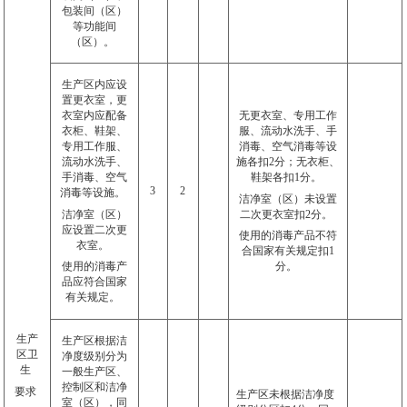
包装间（区）
等功能间
（区）。
生产区内应设
置更衣室，更
衣室内应配备
无更衣室、专用工作
衣柜、鞋架、
服、流动水洗手、手
专用工作服、
消毒、空气消毒等设
流动水洗手、
施各扣
2
分；无衣柜、
手消毒、空气
鞋架各扣
1
分。
3
2
消毒等设施。
洁净室（区）未设置
洁净室（区）
二次更衣室扣
2
分。
应设置二次更
使用的消毒产品不符
衣室。
合国家有关规定扣
1
使用的消毒产
分。
品应符合国家
有关规定。
生产
生产区根据洁
区卫
净度级别分为
生
一般生产区、
控制区和洁净
要求
生产区未根据洁净度
室（区），同