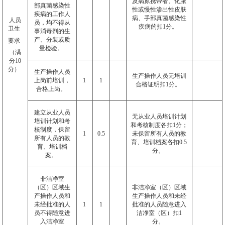
及病原携带者、化脓
部真菌感染性
性或慢性渗出性皮肤
疾病的工作人
病、手部真菌感染性
人员
员，均不得从
疾病的扣
1
分。
卫生
事消毒剂的生
产、分装或质
要求
量检验。
（满
分
10
分）
生产操作人员
生产操作人员无培训
上岗前培训，
1
1
合格证明扣
1
分。
合格上岗。
建立从业人员
无从业人员培训计划
培训计划和考
和考核制度各扣
1
分；
核制度，保留
1
0.5
未保留所有人员的教
所有人员的教
育、培训档案各扣
0.5
育、培训档
分。
案。
非洁净室
（区）区域生
非洁净室（区）区域
产操作人员和
生产操作人员和未经
未经批准的人
1
1
批准的人员随意进入
员不得随意进
洁净室（区）扣
1
入洁净室
分。