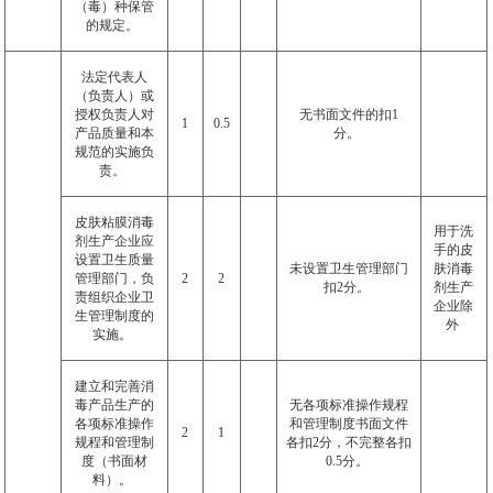
（毒）种保管
的规定。
法定代表人
（负责人）或
授权负责人对
无书面文件的扣
1
1
0.5
产品质量和本
分。
规范的实施负
责。
皮肤粘膜消毒
用于洗
剂生产企业应
手的皮
设置卫生质量
未设置卫生管理部门
肤消毒
管理部门，负
2
2
扣
2
分。
剂生产
责组织企业卫
企业除
生管理制度的
外
实施。
建立和完善消
毒产品生产的
无各项标准操作规程
各项标准操作
和管理制度书面文件
2
1
规程和管理制
各扣
2
分，不完整各扣
度（书面材
0.5
分。
料）。