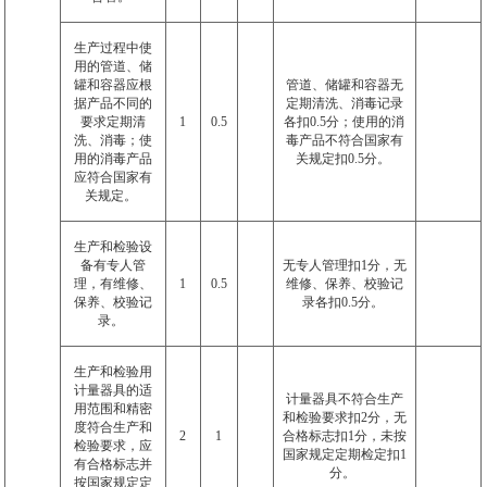
生产过程中使
用的管道、储
罐和容器应根
管道、储罐和容器无
据产品不同的
定期清洗、消毒记录
要求定期清
1
0.5
各扣
0.5
分；使用的消
洗、消毒；使
毒产品不符合国家有
用的消毒产品
关规定扣
0.5
分。
应符合国家有
关规定。
生产和检验设
备有专人管
无专人管理扣
1
分，无
理，有维修、
1
0.5
维修、保养、校验记
保养、校验记
录各扣
0.5
分。
录。
生产和检验用
计量器具的适
计量器具不符合生产
用范围和精密
和检验要求扣
2
分，无
度符合生产和
2
1
合格标志扣
1
分，未按
检验要求，应
国家规定定期检定扣
1
有合格标志并
分。
按国家规定定