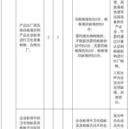
谱、高
效液相
色谱等
仪器设
无检验报告扣
2
分，检
备的生
验项目缺项的扣
1
产品出厂前应
产企
分。
按自检项目和
业，可
产品企业标准
委托微生物检验的，
委托通
2
1
进行卫生质量
不能提供委托检验协
过计量
检验，合格出
议书扣
2
分，无委托检
认证的
厂。
验报告扣
2
分，检验项
检验机
目缺项的扣
1
分。
构进行
出厂检
验。
2.首次
申办企
业允许
合理缺
项，自
然得
分。
首次申
企业标准中的
企业标准中卫生指标
办企业
卫生指标及其
及其检验方法不符合
允许合
检验方法应符