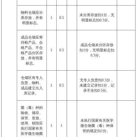
物料仓储应分
未分类存放扣
1
分，无
类存放，并有
1
0.5
明显标志扣
0.5
分。
明显标志。
成品仓储应将
待检产品、合
成品仓储未分区存放
格产品、不合
1
0.5
扣
1
分，无明显标志扣
格产品分区存
0.5
分。
放，并有明显
标志。
仓储区有专人
无专人负责扣
0.5
分，
负责，物料、
1
0.5
未建立记录扣
1
分，记
成品建立出入
录不全扣
0.5
分。
库记录。
菌（毒）种的
验收、储存、
保管、发放、
未执行国家有关医学
使用、销毁应
1
1
微生物菌（毒）种保
执行国家有关
管的规定扣
1
分。
医学微生物菌