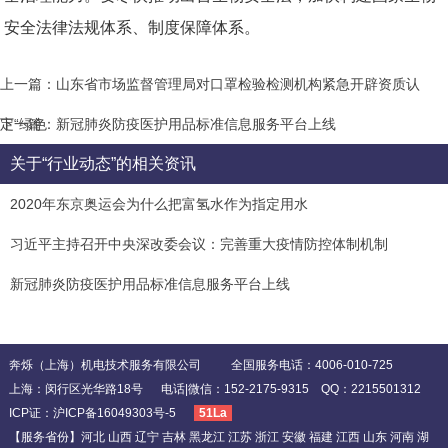
安全法律法规体系、制度保障体系。
上一篇：山东省市场监督管理局对口罩检验检测机构紧急开辟资质认
定“绿色
下一篇：新冠肺炎防疫医护用品标准信息服务平台上线
关于“行业动态”的相关资讯
2020年东京奥运会为什么把富氢水作为指定用水
习近平主持召开中央深改委会议：完善重大疫情防控体制机制
新冠肺炎防疫医护用品标准信息服务平台上线
奔烁（上海）机电技术服务有限公司 全国服务电话：4006-010-725
上海：闵行区光华路18号 电话|微信：152-2175-9315 QQ：2215501312
ICP证：
沪ICP备16049303号-5
51La
【服务省份】河北 山西 辽宁 吉林 黑龙江 江苏 浙江 安徽 福建 江西 山东 河南 湖