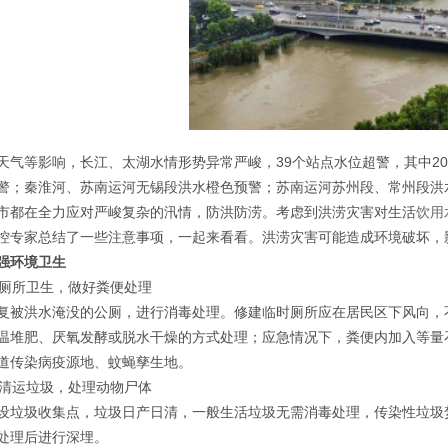
天气等影响，长江、太湖水情形势异常严峻，39个站点水位超警，其中2
警；秦淮河、苏南运河无锡段洪水橙色预警；苏南运河苏州段、常州段洪
市都在全力应对严峻复杂的汛情，防洪防涝。考虑到洪涝灾害对生活
饮用
控专家总结了一些注意事项，一起来看看。洪涝灾害可能造成环境破坏，
强环境卫生
好厕所卫生，做好粪便处理
复被洪水淹没的公厕，进行消毒处理。修建临时厕所应在居民区下风向，
温堆肥、厌氧发酵或脱水干燥的方式处理；应急情况下，粪便内加入等量
道传染病疫源地、蚊蝇孳生地。
时清运垃圾，处理动物尸体
设垃圾收集点，垃圾日产日清，一般生活垃圾无需消毒处理，传染性垃圾
处理后进行深埋。