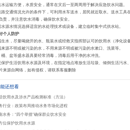
装水运输方便，水质安全，通常在灾后一至两周用于解决应急饮水问题。
道路交通情况允许的条件下，可利用水车送水，居民就近取水。送水工具
负责，并注意饮水消毒，确保饮水安全。
据水源水情况选择适宜的水处理技术或设备，建立临时集中式供水站。
好个人防护
喝生水，尽量喝烧开的水、瓶装水或经救灾指挥部认可的饮用水（净化设
喝来源不明或被污染的水，不用来源不明或被污染的水漱口、洗菜等。
、桶、盆等盛水器具要经常消毒，消毒后用干净的水冲洗。
觉保护生活饮用水水源及环境，在指定地点堆放生活垃圾、倾倒生活污水
片来源自网络，如有侵权，请联系客服删除
可能还想看
活饮用水及涉水产品检测标准（方法）
务行业：政策布局推动水务市场化进程
南水务：“四个举措”确保群众饮水安全
方位保护饮用水水源