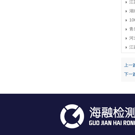
江
湖
1
青
河
江
上一
下一