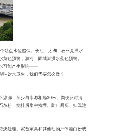
0个站点水位超保。长江、太湖、石臼湖洪水
水黄色预警；滁河、固城湖洪水蓝色预警。
水
可能产生影响——
影响饮水卫生，我们需要怎么做？
不渗漏，至少与水源相隔30米。粪便及时清
石灰粉，搅拌后集中掩埋。防止厕所、贮粪池
焚烧处理。家畜家禽和其他动物尸体漂白粉或