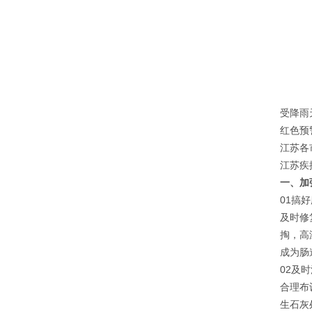
受降雨
红色预
江苏各
江苏疾
一、加
01搞
及时修
掏，高
成为肠
02及
合理布
生石灰