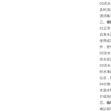
03洪
及时清
洒消毒
二、保
01正
自来水
使用或
作，密
02洪
供水设
03洪
经水淹
位后，
04分
水源水
片或泡
三、临
难以就