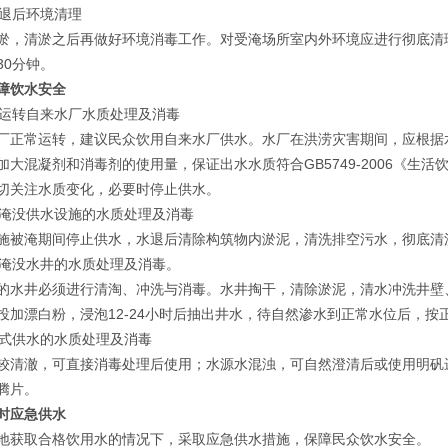
水退后环境清理
淤，清淤之后再做好环境消毒工作。对受淹场所室内外环境应进行彻底清理消毒，
30分钟。
障饮水安全
常运转自来水厂水质处理及消毒
厂正常运转，建议民众饮用自来水厂供水。水厂在洪涝灾害期间，应根据
加大混凝剂和消毒剂的使用量，保证出水水质符合GB5749-2006《生
切关注水质变化，必要时停止供水。
水淹没供水设施的水质处理及消毒
施被淹期间停止供水，水退后清除构筑物内淤泥，清洗排空污水，彻底清
水淹没水井的水质处理及消毒。
的水井必须进行清淘、冲洗与消毒。水井掏干，清除淤泥，清水冲洗井壁
投加漂白粉，浸泡12-24小时后抽出井水，待自然渗水到正常水位后，
散式供水的水质处理及消毒
较清澈，可直接消毒处理后使用；水源水混浊，可自然澄清后或使用明矾
腾片。
时应急供水
地获取合格饮用水的情况下，采取应急供水措施，保障民众饮水安全。