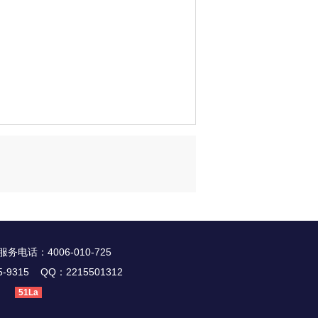
：4006-010-725
315 QQ：2215501312
51La