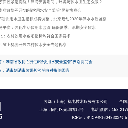
苏疾控紧急提醒！洪涝灾害期间，环境与饮水卫生怎么做？
南省政协召开“加强饮用水安全监管”界别协商会
06项饮用水卫生指标或将调整，北京启动2020年供水水质监察
岛平度：强化生活饮用水监管 确保夏季、汛期安全饮水
北：农村饮用水各项指标均符合国家要求
西省上犹县开展农村饮水安全专题视察
篇：湖南省政协召开“加强饮用水安全监管”界别协商会
篇：消毒剂消毒效果检验的各种影响因素
奔烁（上海）机电技术服务有限公司 全国服务电话
上海：闵行区光华路18号 电话|微信：152-2175-9
ICP证：
沪ICP备16049303号-5