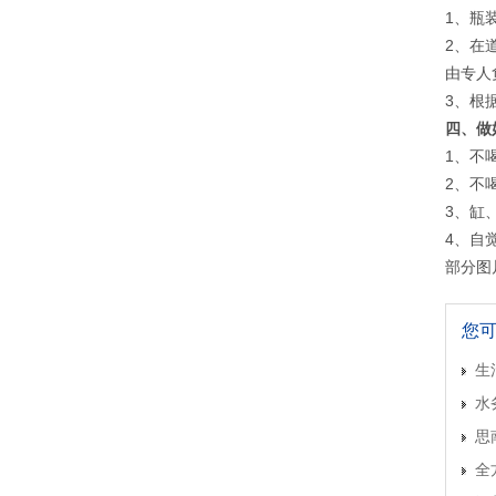
1、瓶
2、在
由专人
3、根
四、做
1、不
2、不
3、缸
4、自
部分图
您
生
水
思
全