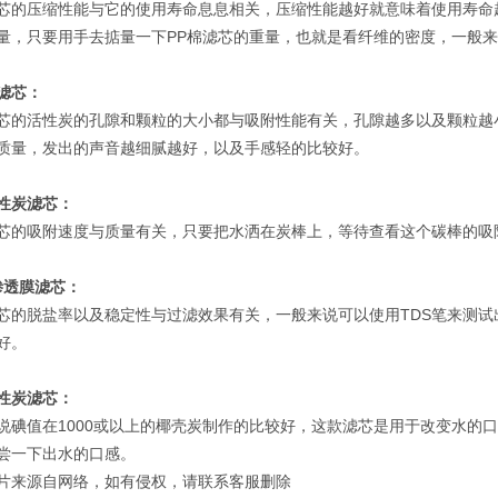
芯的压缩性能与它的使用寿命息息相关，压缩性能越好就意味着使用寿命
量，只要用手去掂量一下PP棉滤芯的重量，也就是看纤维的密度，一般
滤芯：
芯的活性炭的孔隙和颗粒的大小都与吸附性能有关，孔隙越多以及颗粒越
质量，发出的声音越细腻越好，以及手感轻的比较好。
性炭滤芯：
芯的吸附速度与质量有关，只要把水洒在炭棒上，等待查看这个碳棒的吸
渗透膜滤芯：
芯的脱盐率以及稳定性与过滤效果有关，一般来说可以使用TDS笔来测试
好。
性炭滤芯：
说碘值在1000或以上的椰壳炭制作的比较好，这款滤芯是用于改变水的
尝一下出水的口感。
片来源自网络，如有侵权，请联系客服删除