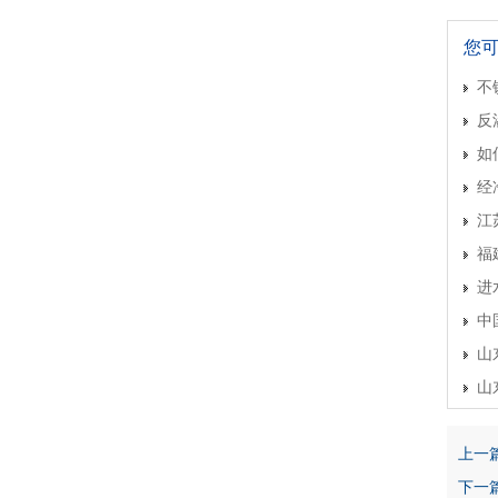
您
不
反
如
经
江
福
进
中
山
山
上一
下一