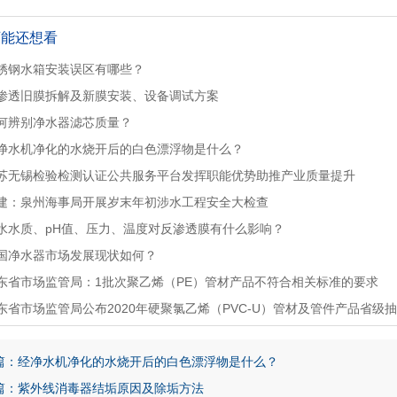
可能还想看
锈钢水箱安装误区有哪些？
渗透旧膜拆解及新膜安装、设备调试方案
何辨别净水器滤芯质量？
净水机净化的水烧开后的白色漂浮物是什么？
苏无锡检验检测认证公共服务平台发挥职能优势助推产业质量提升
建：泉州海事局开展岁末年初涉水工程安全大检查
水水质、pH值、压力、温度对反渗透膜有什么影响？
国净水器市场发展现状如何？
东省市场监管局：1批次聚乙烯（PE）管材产品不符合相关标准的要求
东省市场监管局公布2020年硬聚氯乙烯（PVC-U）管材及管件产品省级
篇：经净水机净化的水烧开后的白色漂浮物是什么？
篇：紫外线消毒器结垢原因及除垢方法