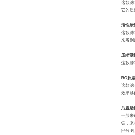
这款滤
它的质
活性炭
这款滤
来辨别
压缩活
这款滤
RO反
这款滤
效果越
后置活
一般来
尝，来
部分图